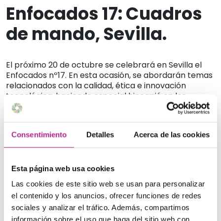
Enfocados 17: Cuadros
de mando, Sevilla.
El próximo 20 de octubre se celebrará en Sevilla el
Enfocados nº17. En esta ocasión, se abordarán temas
relacionados con la calidad, ética e innovación
tecnológica, haciendo especial hincapié en los
Cuadros de mando en el sector residencial:
indicadores clave y sistemas de información.
La cita tendrá lugar en el Colegio de Médicos de
Consentimiento
Detalles
Acerca de las cookies
Sevilla.
Para más información estamos a tu disposición en:
Esta página web usa cookies
programaenfocados@ideainnovacion.com o TL 948
856 025
Las cookies de este sitio web se usan para personalizar
el contenido y los anuncios, ofrecer funciones de redes
Descarga toda la información aquí:
sociales y analizar el tráfico. Además, compartimos
Enfocados 17 Sevilla 20 de Octubre
información sobre el uso que haga del sitio web con