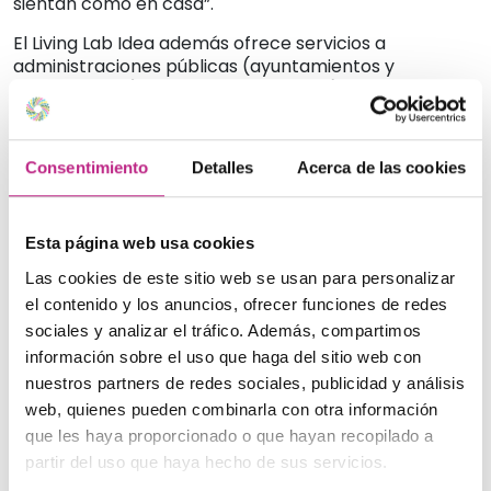
sientan como en casa”.
El Living Lab Idea además ofrece servicios a
administraciones públicas (ayuntamientos y
universidades) y entidades privadas (centros
proveedores de servicios gerontológicos y empresas
tecnológicas), tales como: consultoría gerontológica,
partenariado en proyectos sociales y de
Consentimiento
Detalles
Acerca de las cookies
investigación básica y/o aplicada, análisis de
viabilidad de productos y servicios, silver market, co-
diseño, co-creación y testeo de productos tics (TRL1-
Esta página web usa cookies
TRL9), y acompañamiento a entidades tecnológicas
en compras públicas innovadoras y compras pre-
Las cookies de este sitio web se usan para personalizar
comerciales.
el contenido y los anuncios, ofrecer funciones de redes
sociales y analizar el tráfico. Además, compartimos
Líneas de trabajo del Living Lab Idea:
información sobre el uso que haga del sitio web con
Silver Economy.
“Ipc senior” : en 2015 Idea
nuestros partners de redes sociales, publicidad y análisis
publicó el primer índice de precios al consumo
web, quienes pueden combinarla con otra información
que analizaba el sector senior, desde la
que les haya proporcionado o que hayan recopilado a
perspectiva de los diferentes grupos de
partir del uso que haya hecho de sus servicios.
consumo que lo conforman. Realizado en
colaboración con la Universidad de Navarra y