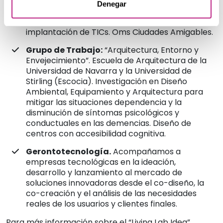
medio de estrategias de PREVENCIÓN con
Denegar
intervención en actividad física, estimulación
cognitiva, nutrición, relaciones sociales o la
implantación de TICs. Oms Ciudades Amigables.
Grupo de Trabajo:
“Arquitectura, Entorno y
Envejecimiento”. Escuela de Arquitectura de la
Universidad de Navarra y la Universidad de
Stirling (Escocia). Investigación en Diseño
Ambiental, Equipamiento y Arquitectura para
mitigar las situaciones dependencia y la
disminución de síntomas psicológicos y
conductuales en las demencias. Diseño de
centros con accesibilidad cognitiva.
Gerontotecnología.
Acompañamos a
empresas tecnológicas en la ideación,
desarrollo y lanzamiento al mercado de
soluciones innovadoras desde el co-diseño, la
co-creación y el análisis de las necesidades
reales de los usuarios y clientes finales.
Para más información sobre el “Living Lab Idea”,